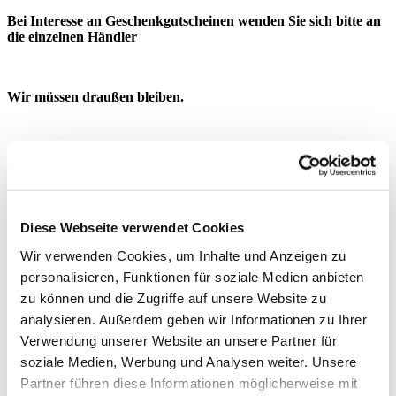
Bei Interesse an Geschenkgutscheinen wenden Sie sich bitte an
die einzelnen Händler
Wir müssen draußen bleiben.
Infos
Pilzberatung 2026
Diese Webseite verwendet Cookies
Erfahrene Pilzsachverständige bieten vom
31. August bis 16.
November 2026
jeden Montag von
16:30 bis…
Wir verwenden Cookies, um Inhalte und Anzeigen zu
personalisieren, Funktionen für soziale Medien anbieten
ILZHOEFER KOCHT
zu können und die Zugriffe auf unsere Website zu
Spinatlasagne und Chicorée im Ofen gebacken
analysieren. Außerdem geben wir Informationen zu Ihrer
Verwendung unserer Website an unsere Partner für
soziale Medien, Werbung und Analysen weiter. Unsere
Markthalle
Partner führen diese Informationen möglicherweise mit
Profil