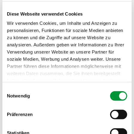
Markthalle
Diese Webseite verwendet Cookies
Profil
Geschichte
Wir verwenden Cookies, um Inhalte und Anzeigen zu
Zahlen & Fakten
personalisieren, Funktionen für soziale Medien anbieten
Gastronomie
Merz & Benzing
zu können und die Zugriffe auf unsere Website zu
Händler
analysieren. Außerdem geben wir Informationen zu Ihrer
Händlerliste
Verwendung unserer Website an unsere Partner für
Hallenplan
Service
soziale Medien, Werbung und Analysen weiter. Unsere
Ilzhoefer kocht
Partner führen diese Informationen möglicherweise mit
Hätten Sie's gewusst?
weiteren Daten zusammen, die Sie ihnen bereitgestellt
Führungen
Aktuell
haben oder die sie im Rahmen Ihrer Nutzung der Dienste
Markthallen TV
gesammelt haben.
Einwilligungsauswahl
Kontakt
Notwendig
Impressum
Datenschutzerklärung
Präferenzen
Service
Statistiken