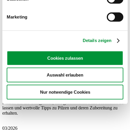
Aktuell
Marketing
Hier gibt es alle Informationen zu anstehenden
Terminen
und Veranstaltungen oder sonstigen Neuigkeiten.
07/2026
Details zeigen
Pilzberatung 2026
Cookies zulassen
Erfahrene Pilzsachverständige bieten vom
31. August bis 16.
November 2026
jeden Montag von
16:30 bis 18:00 Uhr
eine
kostenlose Pilzberatung an.
Auswahl erlauben
Ausgenommen ist
Montag, der 28. September 2026
, da die
Markthalle an diesem Tag aufgrund eines Putztags ganztägig
Nur notwendige Cookies
geschlossen ist.
Nutzen Sie die Gelegenheit, Ihre gesammelten Pilze bestimmen zu
lassen und wertvolle Tipps zu Pilzen und deren Zubereitung zu
erhalten.
03/2026